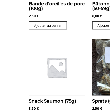
Bande d’oreilles de porc
Bâtonn
(100g)
(50-59g
2,50
€
6,00
€
Ajouter au panier
Ajouter
Snack Saumon (75g)
Sprats 
3,50
€
2,50
€