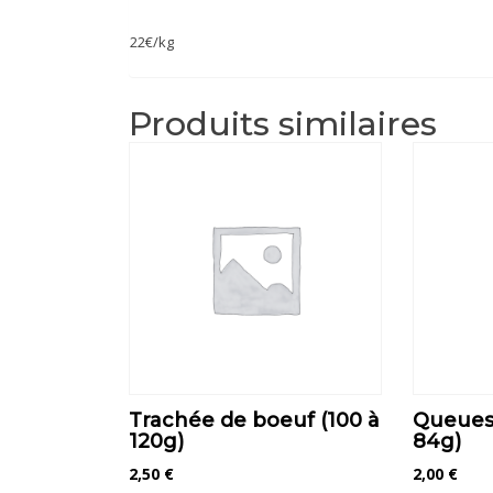
22€/kg
Produits similaires
Trachée de boeuf (100 à
Queues
120g)
84g)
2,50
€
2,00
€